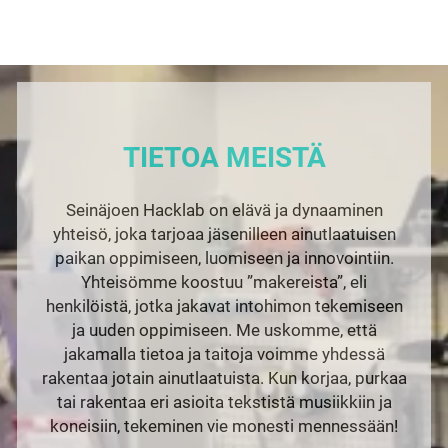
TIETOA MEISTÄ
Seinäjoen Hacklab on elävä ja dynaaminen
yhteisö, joka tarjoaa jäsenilleen ainutlaatuisen
paikan oppimiseen, luomiseen ja innovointiin.
Yhteisömme koostuu ”makereista”, eli
henkilöistä, jotka jakavat intohimon tekemiseen
ja uuden oppimiseen. Me uskomme, että
jakamalla tietoa ja taitoja voimme yhdessä
rakentaa jotain ainutlaatuista. Kun korjaa, purkaa
tai rakentaa eri asioita tekstistä musiikkiin ja
koneisiin, tekeminen vie monesti mennessään!