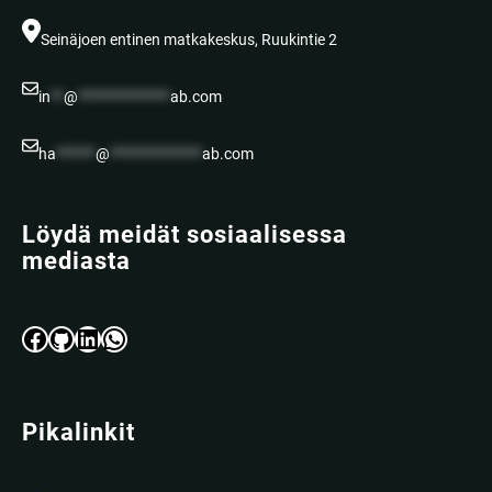
Seinäjoen entinen matkakeskus, Ruukintie 2
in
**
@
**************
ab.com
ha
******
@
**************
ab.com
Löydä meidät sosiaalisessa
mediasta
Facebook
GitHub
LinkedIn
WhatsApp
Pikalinkit