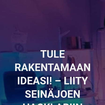
h
TULE
RAKENTAMAAN
IDEASI! – LIITY
SEINÄJOEN