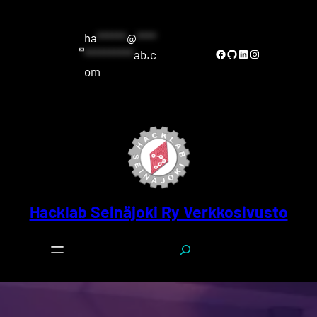
Siirry
sisältöön
ha
******
@
****
Facebook
GitHub
LinkedIn
Instagram
**********
ab.c
om
Hacklab Seinäjoki Ry Verkkosivusto
S
e
a
r
c