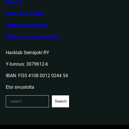
Discord
Sähköinen arkisto
Hacklabit Suomess
a
Hackerspacet maailmalla
Hacklab Seinäjoki RY
Y-tunnus: 3079612-6
IBAN: FI35 4108 0012 0244 54
Etsi sivustolta
S
Search
e
a
r
c